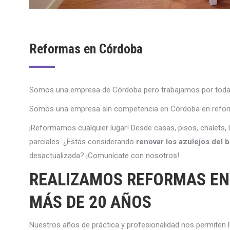
Reformas en Córdoba
Somos una empresa de Córdoba pero trabajamos por toda la
Somos una empresa sin competencia en Córdoba en reform
¡
Re
form
am
os
c
ual
qu
ier
l
ugar
!
Des
de
cas
as
,
p
is
os
,
ch
al
ets
,
l
par
cial
es
.
¿
Est
ás
consider
ando
renovar los azulejos del 
des
actual
iz
ada
?
¡
Com
un
í
c
ate
con
nos
ot
ros
!
REALIZAMOS REFORMAS EN
MÁS DE 20 AÑOS
N
u
est
ros
a
ñ
os
de
pr
á
ctica
y
prof
es
ional
idad
nos
permit
en
l