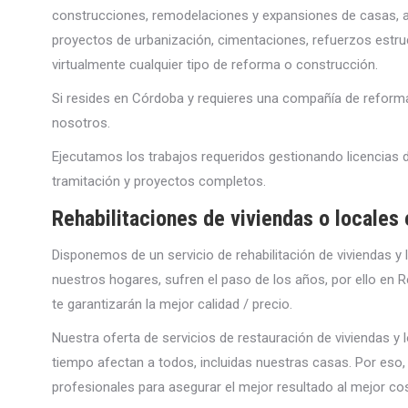
const
ru
cc
ion
es
,
remod
el
acion
es
y
expansion
es
de
cas
as
,
a
pro
y
ect
os
de
urban
iz
aci
ón
,
cimentaciones
,
ref
uer
zos
est
ru
virtualmente cualquier tipo de reforma o construcción.
Si
resides
en
C
ó
rd
oba
y
requ
ie
res
un
a
comp
a
ñ
ía
de
reform
nos
ot
ros
.
E
j
ec
ut
am
os
los
tr
ab
aj
os
requ
er
id
os
gest
ion
ando
lic
en
ci
as
d
tram
it
aci
ón
y
pro
y
ect
os
comple
t
os
.
Rehabilitaciones de viviendas o locales
Disponemos de un servicio de rehabilitación de viviendas y
nuestros hogares, sufren el paso de los años, por ello e
te garantizarán la mejor calidad / precio.
Nuestra
of
ert
a
de
servicios de restaur
aci
ón
de
v
iv
i
endas
y
l
t
iem
po
a
fect
an
a
to
dos
,
incl
u
idas
nu
est
ras
cas
as
.
Por
es
o
,
prof
es
ional
es
para
a
se
gur
ar
el
me
j
or
result
ado
al
me
j
or
co