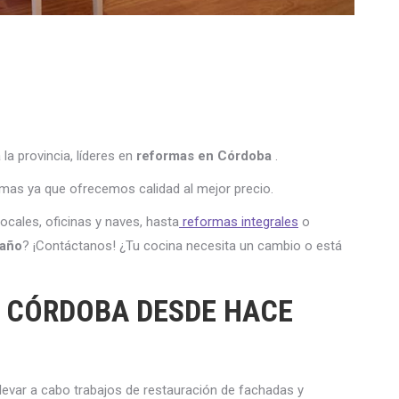
 provincia, líderes en
reformas en Córdoba
.
as ya que ofrecemos calidad al mejor precio.
ocal
es
,
of
ic
inas
y
n
aves
,
hast
a
reformas integrales
o
baño
?
¡
Cont
á
ct
anos
!
¿
Tu
coc
ina
ne
ces
ita
un
c
amb
io
o
est
á
 CÓRDOBA DESDE HACE
lev
ar
a
cab
o
tr
ab
aj
os
de
restaur
aci
ón
de
f
ach
adas
y