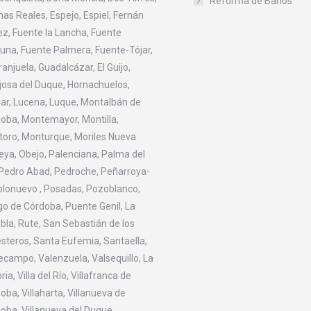
Reforma de Baños
nas Reales, Espejo, Espiel, Fernán
z, Fuente la Lancha, Fuente
una, Fuente Palmera, Fuente-Tójar,
ranjuela, Guadalcázar, El Guijo,
josa del Duque, Hornachuelos,
jar, Lucena, Luque, Montalbán de
oba, Montemayor, Montilla,
oro, Monturque, Moriles Nueva
eya, Obejo, Palenciana, Palma del
 Pedro Abad, Pedroche, Peñarroya-
lonuevo , Posadas, Pozoblanco,
go de Córdoba, Puente Genil, La
la, Rute, San Sebastián de los
esteros, Santa Eufemia, Santaella,
ecampo, Valenzuela, Valsequillo, La
ria, Villa del Río, Villafranca de
oba, Villaharta, Villanueva de
oba, Villanueva del Duque,