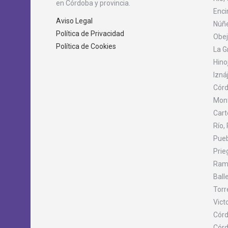
en Córdoba y provincia.
Enci
Aviso Legal
Núñe
Política de Privacidad
Obej
Política de Cookies
La G
Hino
Izná
Córd
Mont
Cart
Río,
Pueb
Prie
Ramb
Ball
Torr
Victo
Córd
Córd