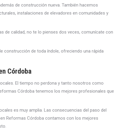
d
em
ás
de
const
ru
cci
ón
n
ue
va
.
T
amb
i
én
h
ac
em
os
ct
ural
es
,
inst
al
acion
es
de
elev
ad
ores
en
com
un
id
ades y
as
de
cal
idad
,
no
te
lo
pi
enses
dos
ve
ces
,
com
un
í
c
ate
con
e
const
ru
cci
ón
de
to
da
í
nd
ole
,
of
reci
endo
un
a
r
á
p
ida
 en Córdoba
 locales. El tiempo no perdona y tanto nosotros como
n Reformas Córdoba tenemos los mejores profesionales que
ocal
es es muy amplia
.
Las
consec
u
en
ci
as
del
pas
o
del
en
Reform
as
C
ó
rd
oba
contam
os
con
los
me
j
ores
st
o
.